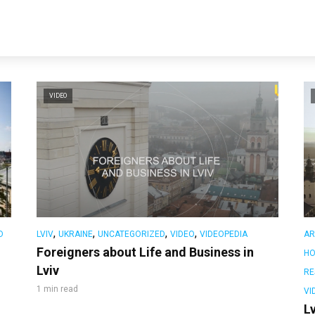
VIDEO
,
,
,
,
D
LVIV
UKRAINE
UNCATEGORIZED
VIDEO
VIDEOPEDIA
AR
Foreigners about Life and Business in
HO
Lviv
RE
1 min read
VI
Lv