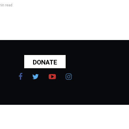
min read
DONATE