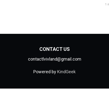
1 
CONTACT US
contactlvivland@gmail.com
Powered by
KindGeek